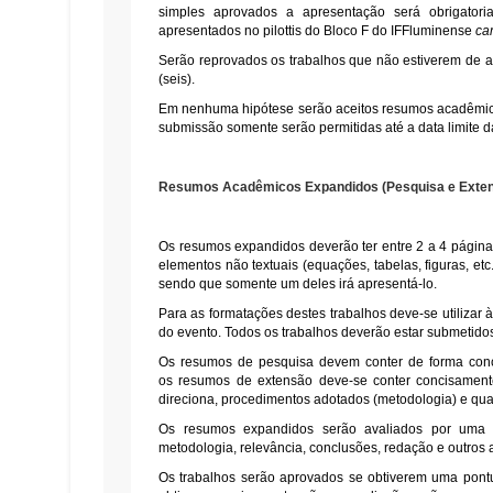
simples aprovados a apresentação será obrigator
apresentados no pilottis do Bloco F do IFFluminense
ca
Serão reprovados os trabalhos que não estiverem de ac
(seis).
Em nenhuma hipótese serão aceitos resumos acadêmico
submissão somente serão permitidas até a data limite 
Resumos Acadêmicos Expandidos (Pesquisa e Exte
Os resumos expandidos deverão ter entre 2 a 4 págin
elementos não textuais (equações, tabelas, figuras, et
sendo que somente um deles irá apresentá-lo.
Para as formatações destes trabalhos deve-se utilizar 
do evento. Todos os trabalhos deverão estar submetido
Os
resumos de pesquisa
devem conter de forma conci
os
resumos de extensão
deve-se conter concisamente 
direciona, procedimentos adotados (metodologia) e qua
Os resumos expandidos serão avaliados por uma banc
metodologia, relevância, conclusões, redação e outros 
Os trabalhos serão aprovados se obtiverem uma pontu