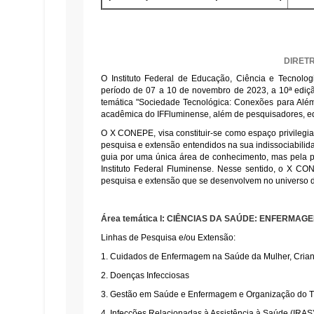
DIRET
O Instituto Federal de Educação, Ciência e Tecnolo
período de 07 a 10 de novembro de 2023, a 10ª edi
temática "Sociedade Tecnológica: Conexões para Alé
acadêmica do IFFluminense, além de pesquisadores, edu
O X CONEPE, visa constituir-se como espaço privilegia
pesquisa e extensão entendidos na sua indissociabili
guia por uma única área de conhecimento, mas pela pr
Instituto Federal Fluminense. Nesse sentido, o X CO
pesquisa e extensão que se desenvolvem no universo d
Área temática I: CIÊNCIAS DA SAÚDE: ENFERMAG
Linhas de Pesquisa e/ou Extensão:
1. Cuidados de Enfermagem na Saúde da Mulher, Crianç
2. Doenças Infecciosas
3. Gestão em Saúde e Enfermagem e Organização do T
4. Infecções Relacionadas à Assistência à Saúde (IRAS