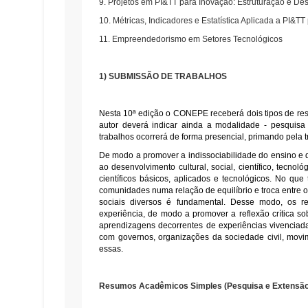
9. Projetos em PI&TT para Inovação: Estruturação e De
10. Métricas, Indicadores e Estatística Aplicada a PI&T
11. Empreendedorismo em Setores Tecnológicos
1) SUBMISSÃO DE TRABALHOS
Nesta 10ª edição o CONEPE receberá dois tipos de r
autor deverá indicar ainda a modalidade - pesquisa
trabalhos ocorrerá de forma presencial, primando pela 
De modo a promover a indissociabilidade do ensino e 
ao desenvolvimento cultural, social, científico, tecnolo
científicos básicos, aplicados e tecnológicos. No qu
comunidades numa relação de equilíbrio e troca entre
sociais diversos é fundamental. Desse modo, os 
experiência, de modo a promover a reflexão crítica s
aprendizagens decorrentes de experiências vivenciad
com governos, organizações da sociedade civil, movim
essas.
Resumos Acadêmicos Simples (Pesquisa e Extensão