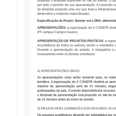
respeitar o template disponível no site do evento. O 
por todo o período da sua apresentação. A comissão nã
do template proposto uma vez que toda a infraestrutura
dimensões e materiais especificadas.
Especificação do Poster: Banner em LONA, dimen
APRESENTAÇÕES:
a organização do X CONEPE dividir
IFF campus Campos Guarus.
APRESENTAÇÃO DE PROJETOS PRÁTICOS
: a orga
incumbência de todos os autores, sendo o orientador d
Durante a apresentação do projeto, é obrigatória a
revezamento entre os demais orientados.
4) APRESENTAÇÕES ORAIS
As apresentações orais serão somente para, no máx
temática. A organização do X CONEPE dividirá as apr
máximo de apresentação será de 15 minutos, segui
participantes da sala.
O evento disponibilizará recurso
o template de apresentação oral proposto no site do ev
de 10 minutos antes do início da sessão.
5) PRAZOS PARA SUBMISSÃO DOS RESUMOS ACAD
Os resumos acadêmicos deverão ser submetidos por meio