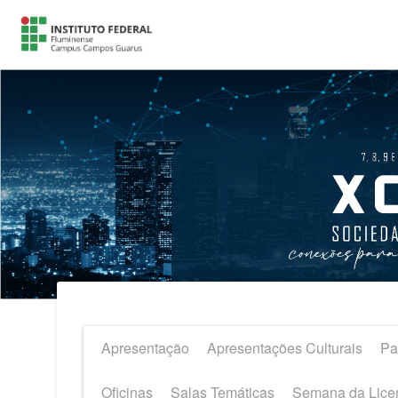
Apresentação
Apresentações Culturais
Pa
Oficinas
Salas Temáticas
Semana da Lice