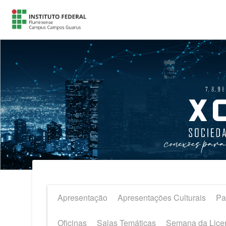
Apresentação
Apresentações Culturais
Pa
Oficinas
Salas Temáticas
Semana da Lice