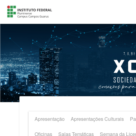
Apresentação
Apresentações Culturais
Pa
Oficinas
Salas Temáticas
Semana da Lice